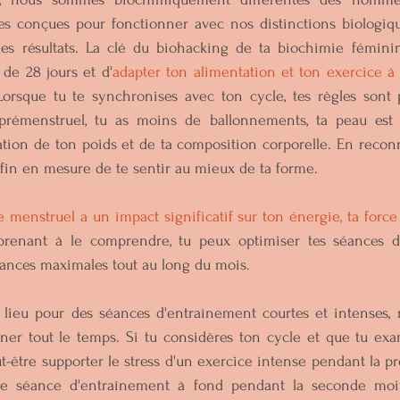
s conçues pour fonctionner avec nos distinctions biologiqu
s résultats. La clé du biohacking de ta biochimie féminin
de 28 jours et d'
adapter ton alimentation et ton exercice à
Lorsque tu te synchronises avec ton cycle, tes règles sont pl
émenstruel, tu as moins de ballonnements, ta peau est pl
tion de ton poids et de ta composition corporelle. En reconna
fin en mesure de te sentir au mieux de ta forme.
 menstruel a un impact significatif sur ton énergie, ta force 
renant à le comprendre, tu peux optimiser tes séances d'
mances maximales tout au long du mois. 
 lieu pour des séances d'entraînement courtes et intenses, m
aîner tout le temps. Si tu considères ton cycle et que tu exami
t-être supporter le stress d'un exercice intense pendant la p
ne séance d'entraînement à fond pendant la seconde moit