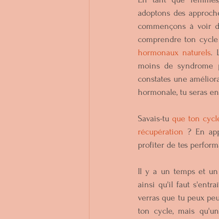
adoptons des approche
commençons à voir de
comprendre ton cycle 
hormonaux naturels
. 
moins de syndrome pr
constates une améliora
hormonale, tu seras en
Savais-tu 
que ton cycle
récupération
 ? En app
profiter de tes perfor
Il y a un temps et un
ainsi qu'il faut s'entr
verras que tu peux peu
ton cycle, mais qu'u