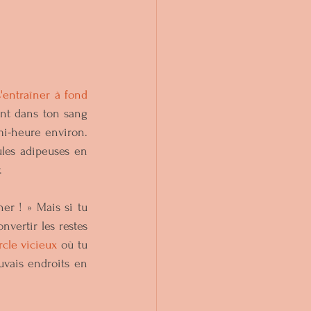
s'entraîner à fond 
ent dans ton sang 
i-heure environ. 
les adipeuses en 
  
er ! » Mais si tu 
vertir les restes 
rcle vicieux
 où tu 
uvais endroits en 