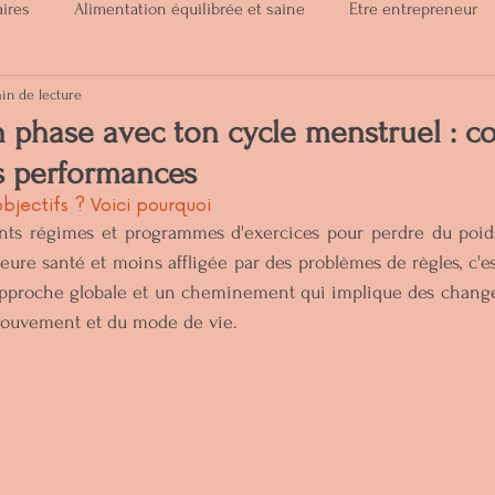
aires
Alimentation équilibrée et saine
Etre entrepreneur
in de lecture
auté
Cycle menstruel
n phase avec ton cycle menstruel : 
s performances
objectifs ? Voici pourquoi
rents régimes et programmes d'exercices pour perdre du poid
eure santé et moins affligée par des problèmes de règles, c'est
approche globale et un cheminement qui implique des chang
 mouvement et du mode de vie.