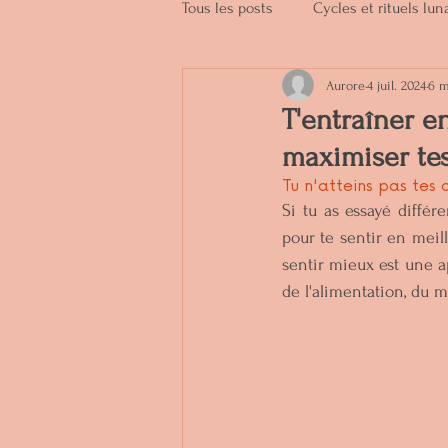
Tous les posts
Cycles et rituels lun
Aurore
4 juil. 2024
6 m
Produits naturels
Soins de be
T'entraîner e
maximiser te
Tu n'atteins pas tes 
Si tu as essayé diffé
pour te sentir en meill
sentir mieux est une 
de l'alimentation, du