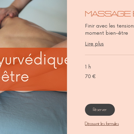
Massage 
Finir avec les tensio
moment bien-être
Lire plus
1 h
70
70 €
euros
Réserver
Découvrir les formules