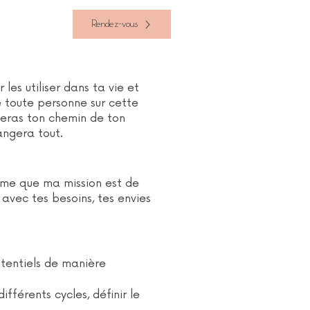
Rendez-vous
les utiliser dans ta vie et
e toute personne sur cette
queras ton chemin de ton
hangera tout.
time que ma mission est de
avec tes besoins, tes envies
otentiels de manière
fférents cycles, définir le