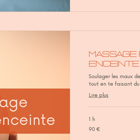
Massage
enceinte
Soulager les maux d
tout en te faisant du
Lire plus
1 h
90
90 €
euros