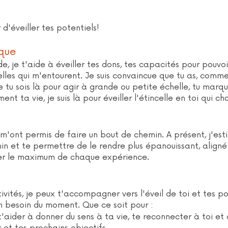
d'éveiller tes potentiels!
ique
e, je t'aide à éveiller tes dons, tes capacités pour pouvoir 
lles qui m'entourent. Je suis convaincue que tu as, comm
ue tu sois là pour agir à grande ou petite échelle, tu mar
nt ta vie, je suis là pour éveiller l'étincelle en toi qui c
m'ont permis de faire un bout de chemin. A présent, j'es
 et te permettre de le rendre plus épanouissant, aligné 
irer le maximum de chaque expérience.
vités, je peux t'accompagner vers l'éveil de toi et tes p
 besoin du moment. Que ce soit pour :
'aider à donner du sens à ta vie, te reconnecter à toi et di