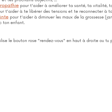
et tes prochains objectifs, ...
ropathie
pour t'aider à améliorer ta santé, ta vitalité, t
r t'aider à te libérer des tensions et te reconnecter à t
inte
pour t'aider à diminuer les maux de la grossesse (ja
c ton enfant.
ilise le bouton rose "rendez-vous" en haut à droite ou tu p