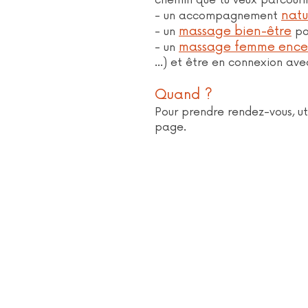
chemin que tu veux parcourir 
natu
- un accompagnement
massage bien-être
- un
pou
massage femme ence
- un
...) et être en connexion ave
Quand ?
Pour prendre rendez-vous, ut
page.