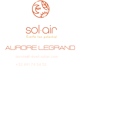
Aurore Legrand
aurore@l-éveil-solair.com
+32 491 74 54 52
Beauvechain, Belgique
Suis-moi sur les réseaux