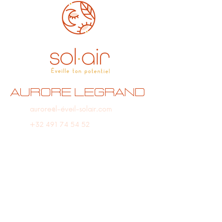
Aurore Legrand
aurore@l-éveil-solair.com
+32 491 74 54 52
Beauvechain, Belgique
Suis-moi sur les réseaux