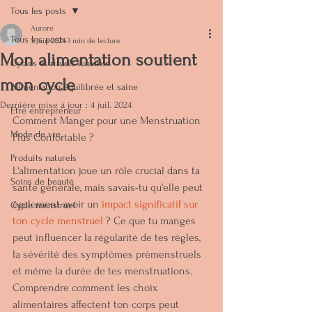
Tous les posts
Aurore
Tous les posts
5 juin 2024
3 min de lecture
Mon alimentation soutient
Cycles et rituels lunaires
mon cycle
Alimentation équilibrée et saine
Dernière mise à jour :
4 juil. 2024
Etre entrepreneur
Comment Manger pour une Menstruation 
Mode de vie
Plus Confortable ?
Produits naturels
L'alimentation joue un rôle crucial dans ta 
Soins de beauté
santé générale, mais savais-tu qu'elle peut 
également avoir un 
impact significatif sur 
Cycle menstruel
ton cycle menstruel
 ? Ce que tu manges 
peut influencer la régularité de tes règles, 
la sévérité des symptômes prémenstruels 
et même la durée de tes menstruations. 
Comprendre comment les choix 
alimentaires affectent ton corps peut 