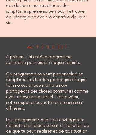
des douleurs menstruelles et des
symptômes prémenstruels pour retrouver
de l'énergie et avoir le contrôle de leur
vie.
Aphrodite
A présent j'ai créé le programme
Aphrodite pour aider chaque femme.
Ce programme se veut personnalisé et
adapté à ta situation parce que chaque
femme est unique même si nous
partageons des choses communes comme
avoir un cycle menstruel. Notre vécu,
notre expérience, notre environnement
diffèrent.
Les changements que nous envisagerons
de mettre en place seront en fonction de
ce que tu peux réaliser et de ta situation.