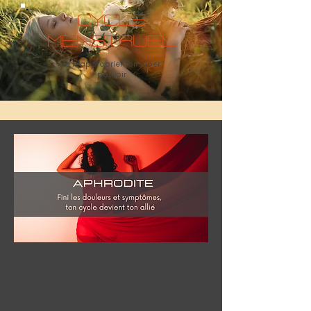
Cycle
menstruel
Te réapproprier ton super
pouvoir