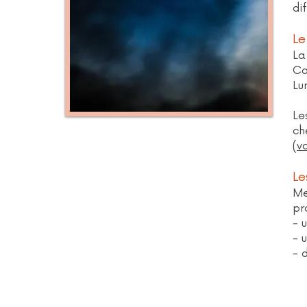
di
Le
La
Co
Lu
Le
ch
(
vo
Le
Me
pr
- 
- 
- 