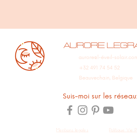
Aurore Legr
aurore@l-éveil-solair.co
+32 491 74 54 52
Beauvechain, Belgique
Suis-moi sur les réseau
Mentions légales
Politique Vie 