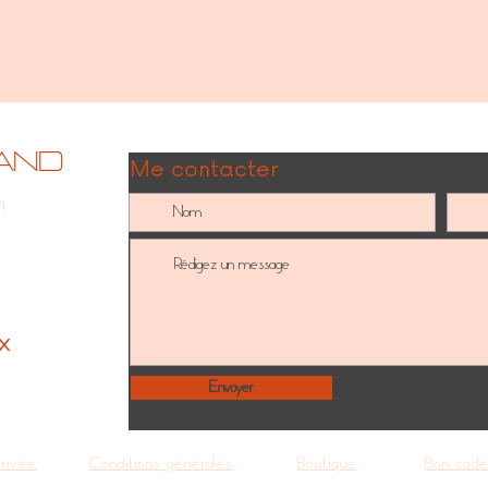
and
Me contacter
m
x
Envoyer
Privée
Conditions générales
Boutique
Bon cad