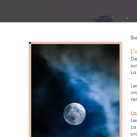
Bi
L'
De
ai
La
Le
cr
re
La
Le
La
cr