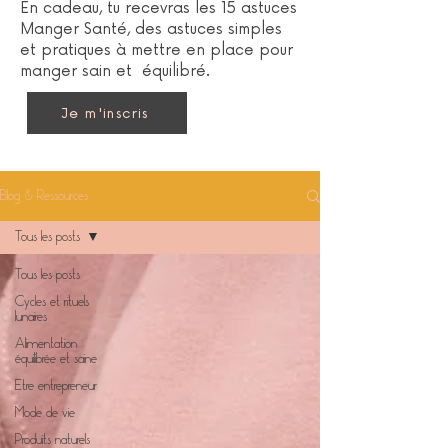
En cadeau, tu recevras les 15 astuces
Manger Santé, des astuces simples
et pratiques à mettre en place pour
manger sain et équilibré.
Je m'inscris
Blog & Ressources
Tous les posts
Tous les posts
Cycles et rituels
lunaires
Alimentation
équilibrée et saine
Etre entrepreneur
Mode de vie
Produits naturels