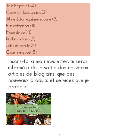
Tous les posts
(34)
34 posts
Cycles et rituels lunaires
(2)
2 posts
Alimentation équilibrée et saine
(5)
5 posts
Etre entrepreneur
(1)
1 post
Mode de vie
(4)
4 posts
Produits naturels
(2)
2 posts
Soins de beauté
(2)
2 posts
Cycle menstruel
(5)
5 posts
Inscris-toi à ma newsletter, tu seras
informé.e de la sortie des nouveaux
articles de blog ainsi que des
nouveaux produits et services que je
propose.