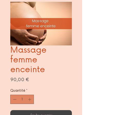
Massage
femme
enceinte
Prix
90,00 €
Quantité
*