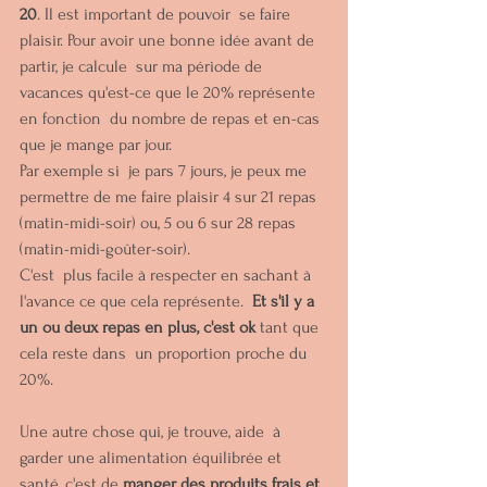
20
. Il est important de pouvoir  se faire 
plaisir. Pour avoir une bonne idée avant de 
partir, je calcule  sur ma période de 
vacances qu'est-ce que le 20% représente 
en fonction  du nombre de repas et en-cas 
que je mange par jour. 
Par exemple si  je pars 7 jours, je peux me 
permettre de me faire plaisir 4 sur 21 repas  
(matin-midi-soir) ou, 5 ou 6 sur 28 repas 
(matin-midi-goûter-soir). 
C'est  plus facile à respecter en sachant à 
l'avance ce que cela représente.  
Et s'il y a 
un ou deux repas en plus, c'est ok
 tant que 
cela reste dans  un proportion proche du 
20%.
Une autre chose qui, je trouve, aide  à 
garder une alimentation équilibrée et 
santé, c'est de 
manger des produits frais et 