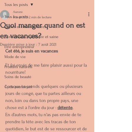
Tous les posts
Aurore
Tous les posts
6 août 2021
2 min de lecture
Quoi manger quand on est
Cycles et rituels lunaires
en vacances?
Alimentation équilibrée et saine
Dernière mise à jour :
7 août 2021
Etre entrepreneur
Cet été, je suis en vacances
Mode de vie
Et j'ai envie de me faire plaisir aussi pour la 
Produits naturels
nourriture!
Soins de beauté
Lorsque tu prends quelques ou plusieurs 
Cycle menstruel
jours de congé, que tu partes ailleurs ou 
non, loin ou dans ton propre pays, une 
chose est à l'ordre du jour : 
détente
.
En d'autres mots, tu n'as pas envie de te 
prendre la tête avec les tracas de ton 
quotidien, le but est de se ressourcer et de 