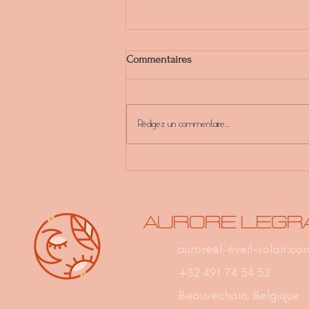
Commentaires
Rédigez un commentaire...
4 clés pour une rentrée alignée
avec ton cycle menstruel
Aurore Legr
aurore@l-éveil-solair.co
+32 491 74 54 52
Beauvechain, Belgique