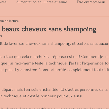
aires
Alimentation équilibrée et saine
Etre entrepreneur
min de lecture
auté
Cycle menstruel
e beaux cheveux sans shampoing
a?
ait de laver ses cheveux sans shampoing, et parfois sans aucun
s est-ce que cela marche? La réponse est oui! Comment je le 
ue j'ai moi-même testé la technique. J'ai fait l'expérience to
t puis il y a environ 2 ans, j'ai arrêté complètement tout util
u départ, mais j'en suis enchantée. Et d'autres personnes dan
a technique et c'est le bonheur pour eux aussi. 