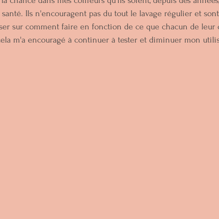
 la chance dans mes coiffeurs qu'ils soient, depuis des années,
anté. Ils n'encouragent pas du tout le lavage régulier et sont 
ser sur comment faire en fonction de ce que chacun de leur cl
cela m'a encouragé à continuer à tester et diminuer mon utili