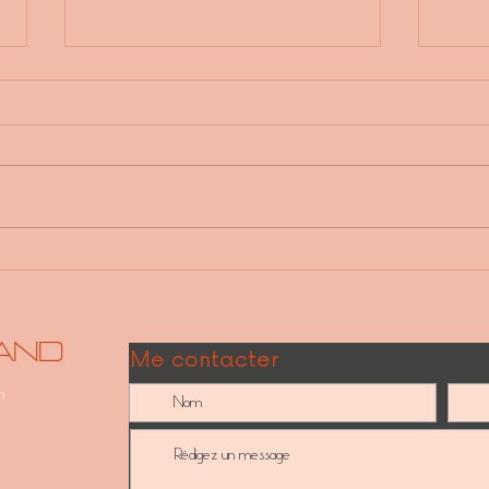
Aligner son cycle menstruel et
APPR
son boulot
CYCL
and
Me contacter
m