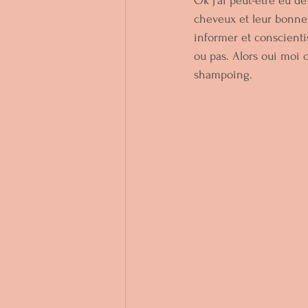
Ok j'ai peut-être eu de
cheveux et leur bonne s
informer et conscienti
ou pas. Alors oui moi 
shampoing.