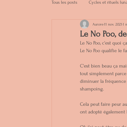
Tous les posts
Cycles et rituels lun
Aurore
11 nov. 2021
1 
Produits naturels
Soins de be
Le No Poo, d
Le No Poo, c'est quoi ç
Le No Poo qualifie le f
C'est bien beau ça mai
tout simplement parce q
diminuer la fréquence e
shampoing.
Cela peut faire peur a
ont adopté également l