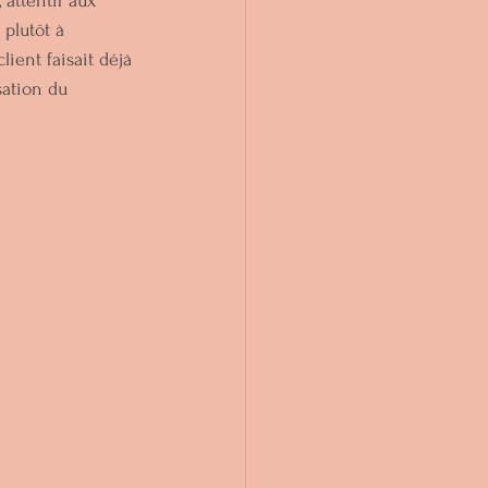
 attentif aux 
plutôt à 
ient faisait déjà 
sation du 