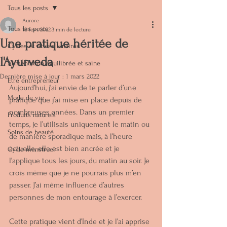
Tous les posts
Aurore
Tous les posts
18 févr. 2022
3 min de lecture
Une pratique héritée de
Cycles et rituels lunaires
l'Ayurveda
Alimentation équilibrée et saine
Dernière mise à jour :
1 mars 2022
Etre entrepreneur
Aujourd’hui, j’ai envie de te parler d’une 
Mode de vie
pratique que j’ai mise en place depuis de 
nombreuses années. Dans un premier 
Produits naturels
temps, je l’utilisais uniquement le matin ou 
Soins de beauté
de manière sporadique mais, à l’heure 
actuelle, elle est bien ancrée et je 
Cycle menstruel
l’applique tous les jours, du matin au soir. Je 
crois même que je ne pourrais plus m’en 
passer. J’ai même influencé d’autres 
personnes de mon entourage à l’exercer.
Cette pratique vient d’Inde et je l’ai apprise 