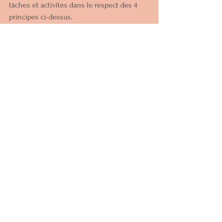
tâches et activités dans le respect des 4 
principes ci-dessus.
Tu trouveras plus d'informations sur la page 
Coaching de vie
.
Je te souhaite de trouver équilibre et clarté 
d'esprit en cette fin d'année. 
Prends soin de toi.
Voir tout
Posts récents