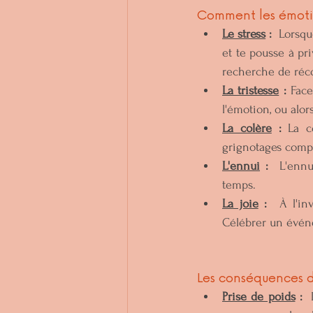
Comment les émotio
Le stress
 :
  Lorsqu
et te pousse à pri
recherche de réco
La tristesse
 :
 Face
l'émotion, ou alors
La colère
 :
 La c
grignotages compul
L'ennui
 :
  L'ennu
temps.   
La joie
 :
  À l'in
Célébrer un événe
Les conséquences d
Prise de poids
 :
  