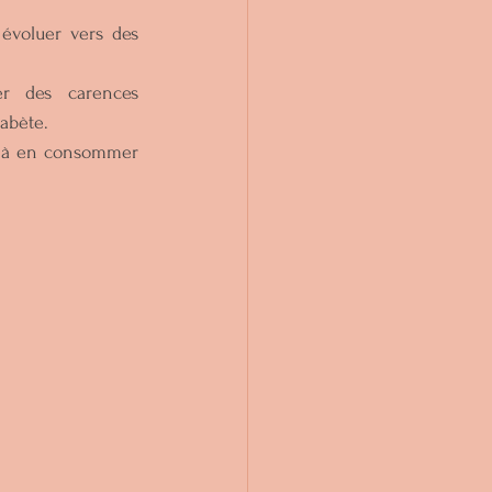
évoluer vers des 
r des carences 
abète.   
t à en consommer 