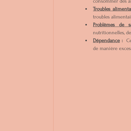
consommer des ali
Troubles alimenta
troubles alimenta
Problèmes de s
nutritionnelles, d
Dépendance
 :
  C
de manière excess