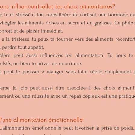
ns influencent-elles tes choix alimentaires?
e tu es stressé.e, ton corps libère du cortisol, une hormone qui
vilégier les aliments riches en sucre et en graisses. Ce phéno
nfort et de plaisir immédiat.  
 à la tristesse, tu peux te tourner vers des aliments réconfor
 perdre tout appétit.   
olère peut aussi influencer ton alimentation. Tu peux te 
sifs, ou bien te priver de nourriture.   
i peut te pousser à manger sans faim réelle, simplement p
verse, la joie peut aussi être associée à des choix alimentai
ment ou une réussite avec un repas copieux est une pratique
'une alimentation émotionnelle
L'alimentation émotionnelle peut favoriser la prise de poids, ca