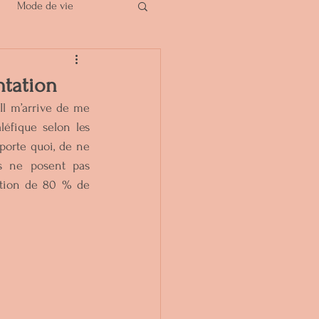
Mode de vie
ntation
l m’arrive de me 
éfique selon les 
orte quoi, de ne 
 ne posent pas 
rtion de 80 % de 