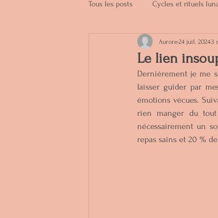
Tous les posts
Cycles et rituels lun
Aurore
24 juil. 2024
3 
Produits naturels
Soins de be
Le lien insou
Dernièrement je me su
laisser guider par me
émotions vécues. Suiv
rien manger du tout
nécessairement un sou
repas sains et 20 % de 