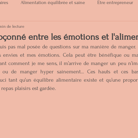
aires
Alimentation équilibrée et saine
Etre entrepreneur
min de lecture
auté
Cycle menstruel
pçonné entre les émotions et l'alime
is pas mal posée de questions sur ma manière de manger. I
s envies et mes émotions. Cela peut être bénéfique ou mal
ant comment je me sens, il m’arrive de manger un peu n’imp
 ou de manger hyper sainement… Ces hauts et ces bas
ci tant qu’un équilibre alimentaire existe et qu’une propo
repas plaisirs est gardée.  