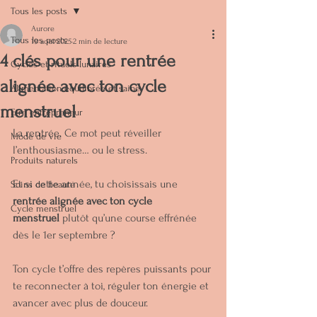
Tous les posts
Aurore
Tous les posts
19 août 2025
2 min de lecture
4 clés pour une rentrée
Cycles et rituels lunaires
alignée avec ton cycle
Alimentation équilibrée et saine
menstruel
Etre entrepreneur
La rentrée. Ce mot peut réveiller 
Mode de vie
l’enthousiasme… ou le stress.
Produits naturels
Et si cette année, tu choisissais une 
Soins de beauté
rentrée alignée avec ton cycle 
Cycle menstruel
menstruel
 plutôt qu’une course effrénée 
dès le 1er septembre ?
Ton cycle t’offre des repères puissants pour 
te reconnecter à toi, réguler ton énergie et 
avancer avec plus de douceur.