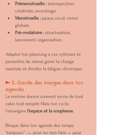
Prémenstruelle :
 introspection, 
créativité, recentrage.
Menstruelle :
 pause, recul, vision 
globale.
Pré-ovulatoire :
 structuration, 
lancement, organisation.
Adapter ton planning à ces rythmes te 
permettra de mieux gérer ta charge 
mentale et d’éviter la fatigue chronique.
🔑 3. Garde des marges dans ton 
agenda
La rentrée donne souvent envie de tout 
caler, tout remplir. Mais ton cycle 
t’enseigne 
l’espace et la souplesse
.
Bloque dans ton agenda des temps 
“tampons” :→ pour ne rien faire→ pour 